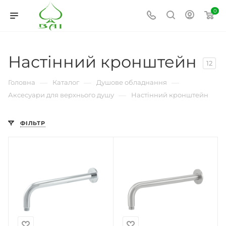
0
Настінний кронштейн
12
—
—
—
Головна
Каталог
Душове обладнання
—
Аксесуари для верхнього душу
Настінний кронштейн
ФІЛЬТР