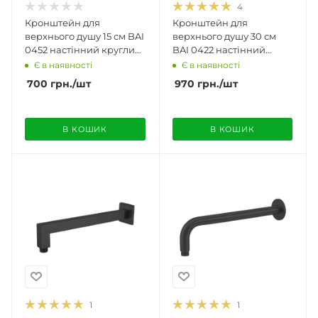
4
Кронштейн для
Кронштейн для
верхнього душу 15 см BAI
верхнього душу 30 см
0452 настінний круглий
BAI 0422 настінний
матовий чорний
квадратний
Є в наявності
Є в наявності
полірований хром
700
грн.
/шт
970
грн.
/шт
В КОШИК
В КОШИК
1
1