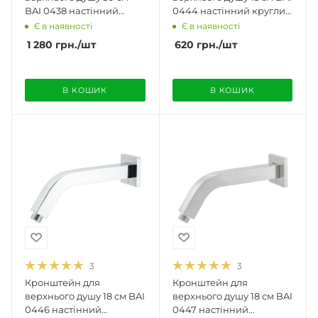
BAI 0438 настінний
0444 настінний круглий
квадратний матовий
полірований хром
Є в наявності
Є в наявності
нікель
1 280
грн.
/шт
620
грн.
/шт
В КОШИК
В КОШИК
3
3
Кронштейн для
Кронштейн для
верхнього душу 18 см BAI
верхнього душу 18 см BAI
0446 настінний
0447 настінний