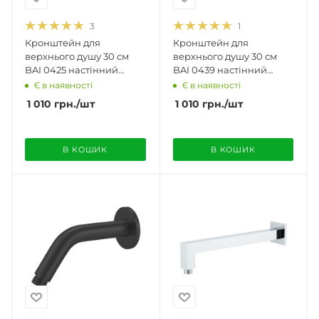
3
1
Кронштейн для
Кронштейн для
верхнього душу 30 см
верхнього душу 30 см
BAI 0425 настінний
BAI 0439 настінний
круглий полірований
круглий матовий нікель
Є в наявності
Є в наявності
хром
1 010
грн.
/шт
1 010
грн.
/шт
В КОШИК
В КОШИК