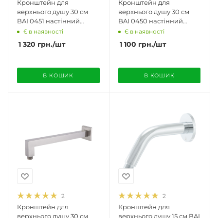
Кронштейн для
Кронштейн для
верхнього душу 30 см
верхнього душу 30 см
BAI 0451 настінний
BAI 0450 настінний
квадратний матовий
круглий матовий
Є в наявності
Є в наявності
чорний
чорний
1 320
грн.
/шт
1 100
грн.
/шт
В КОШИК
В КОШИК
2
2
Кронштейн для
Кронштейн для
верхнього душу 30 см
верхнього душу 15 см BAI