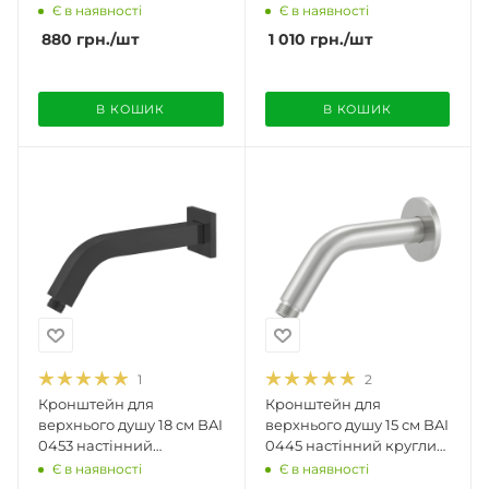
квадратний
квадратний матовий
Є в наявності
Є в наявності
полірований хром
нікель
880
грн.
/шт
1 010
грн.
/шт
В КОШИК
В КОШИК
1
2
Кронштейн для
Кронштейн для
верхнього душу 18 см BAI
верхнього душу 15 см BAI
0453 настінний
0445 настінний круглий
квадратний матовий
матовий нікель
Є в наявності
Є в наявності
чорний