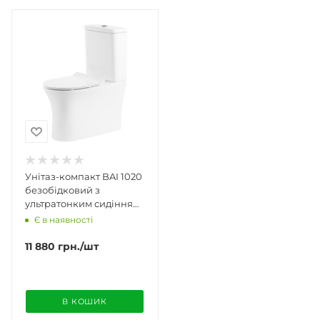
Унітаз-компакт BAI 1020
безобідковий з
ультратонким сидінням
Soft Close
Є в наявності
11 880
грн.
/шт
В КОШИК