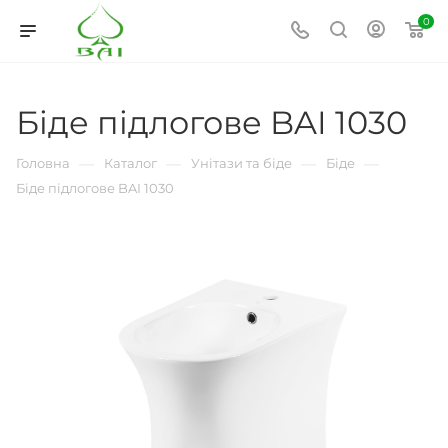
0
Біде підлогове BAI 1030
—
—
—
—
Головна
Каталог
Унітази та біде
Біде
Біде підлогове BAI 1030