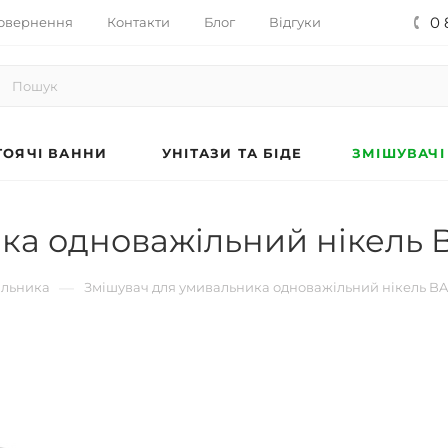
0 
овернення
Контакти
Блог
Відгуки
ОЯЧІ ВАННИ
УНІТАЗИ ТА БІДЕ
ЗМІШУВАЧІ
ка одноважільний нікель B
—
альника
Змішувач для умивальника одноважільний нікель BA