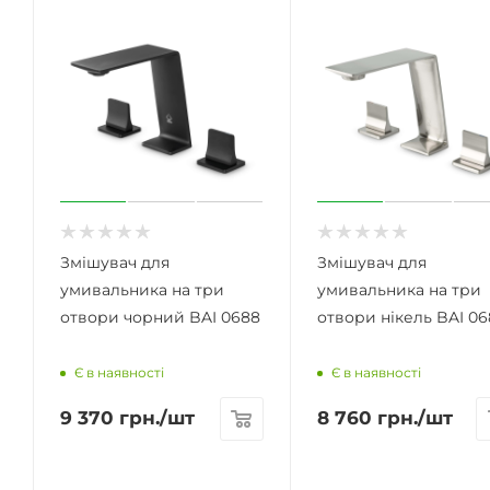
Змішувач для
Змішувач для
умивальника на три
умивальника на три
отвори чорний BAI 0688
отвори нікель BAI 06
Є в наявності
Є в наявності
9 370
грн.
/шт
8 760
грн.
/шт