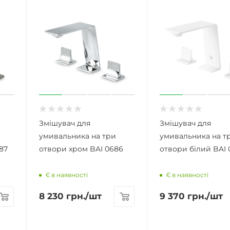
Змішувач для
Змішувач для
умивальника на три
умивальника на т
87
отвори хром BAI 0686
отвори білий BAI 
Є в наявності
Є в наявності
8 230
грн.
/шт
9 370
грн.
/шт