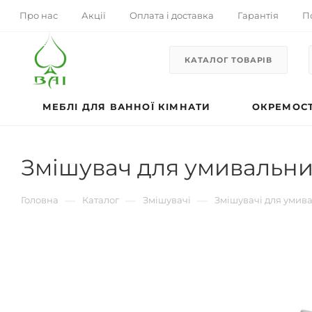
Про нас
Акції
Оплата і доставка
Гарантія
П
КАТАЛОГ ТОВАРІВ
МЕБЛІ ДЛЯ ВАННОЇ КІМНАТИ
ОКРЕМОСТ
Змішувач для умивальни
—
—
—
Головна
Каталог
Змішувачі
Змішувачі для умив