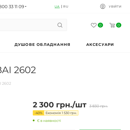
800 33 11 09
UA
RU
УВІЙТИ
0
0
ДУШОВЕ ОБЛАДНАННЯ
АКСЕСУАРИ
AI 2602
I 2602
2 300
грн.
/шт
3 830
грн.
-
40
%
Економія
1 530
грн.
Є в наявності