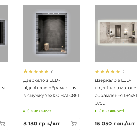
8
2
Дзеркало з LED-
Дзеркало з LED-
ня
підсвіткою обрамлення
підсвіткою матове
в смужку 75х100 BAI 0861
обрамлення 184х91
0799
Є в наявності
Є в наявності
8 180
грн.
/шт
15 050
грн.
/шт