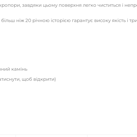
ікропори, завдяки цьому поверхня легко чиститься і неп
більш ніж 20 річною історією гарантує високу якість і т
чний камінь
атиснути, щоб відкрити)