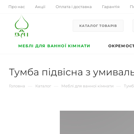
Про нас
Акції
Оплата і доставка
Гарантія
П
КАТАЛОГ ТОВАРІВ
МЕБЛІ ДЛЯ ВАННОЇ КІМНАТИ
ОКРЕМОСТ
Тумба підвісна з умивал
—
—
—
Головна
Каталог
Меблі для ванної кімнати
Тум