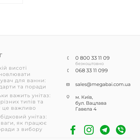
Г
0 800 33 11 09
безкоштовно
кій висоті
068 33 11 099
новлювати
увач для ванни:
sales@megabai.com.ua
дарти та поради
ьки важить унітаз:
м. Київ,
 різних типів та
бул. Вацлава
 це важливо
Гавела
4
бідковий унітаз:
ваги, як працює
оради з вибору