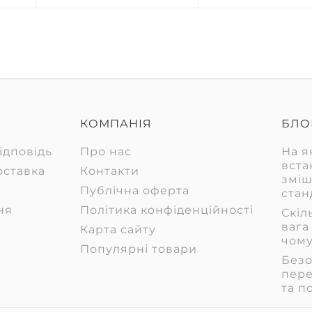
КОМПАНІЯ
БЛО
ідповідь
Про нас
На я
вста
оставка
Контакти
зміш
Публічна оферта
стан
ня
Політика конфіденційності
Скіл
вага
Карта сайту
чому
Популярні товари
Безо
пере
та п