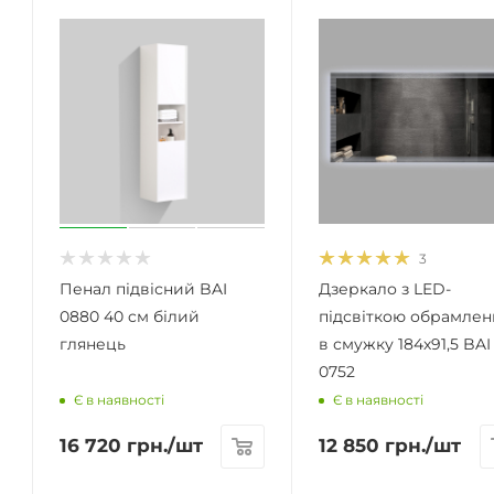
3
Пенал підвісний BAI
Дзеркало з LED-
0880 40 cм білий
підсвіткою обрамлен
глянець
в смужку 184х91,5 BAI
0752
Є в наявності
Є в наявності
16 720
грн.
/шт
12 850
грн.
/шт