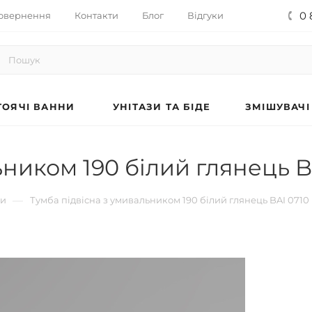
0 
овернення
Контакти
Блог
Відгуки
ОЯЧІ ВАННИ
УНІТАЗИ ТА БІДЕ
ЗМІШУВАЧІ
ьником 190 білий глянець B
—
би
Тумба підвісна з умивальником 190 білий глянець BAI 0710