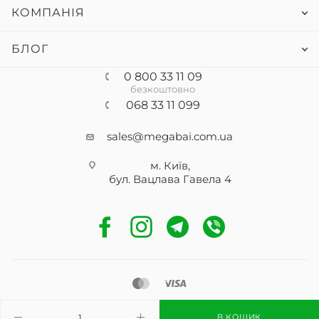
КОМПАНІЯ
БЛОГ
0 800 33 11 09
безкоштовно
068 33 11 099
sales@megabai.com.ua
м. Київ,
бул. Вацлава Гавела
4
2026 © Megabai
В КОШИК