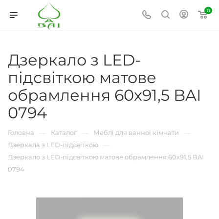
0
Дзеркало з LED-
підсвіткою матове
обрамлення 60х91,5 BAI
0794
—
—
—
Головна
Каталог
Меблі для ванної кімнати
—
Дзеркала з LED-підсвіткою
Дзеркало з LED-підсвіткою матове обрамлення 60х91,5 BAI
0794