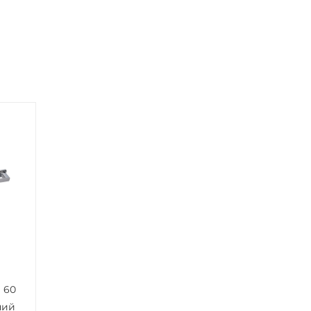
 60
ний