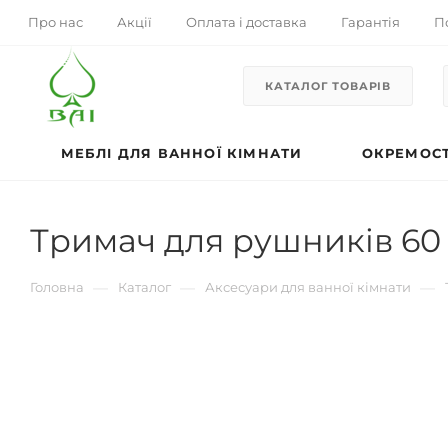
Про нас
Акції
Оплата і доставка
Гарантія
П
КАТАЛОГ ТОВАРІВ
МЕБЛІ ДЛЯ ВАННОЇ КІМНАТИ
ОКРЕМОСТ
Тримач для рушників 60 
—
—
—
Головна
Каталог
Аксесуари для ванної кімнати