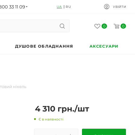
800 33 11 09
UA
RU
УВІЙТИ
0
0
ДУШОВЕ ОБЛАДНАННЯ
АКСЕСУАРИ
атовий нікель
4 310
грн.
/шт
Є в наявності