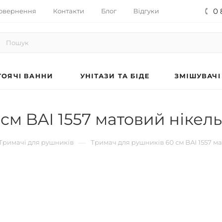
0 
овернення
Контакти
Блог
Відгуки
ОЯЧІ ВАННИ
УНІТАЗИ ТА БІДЕ
ЗМІШУВАЧІ
см BAI 1557 матовий нікель
—
Тримачі для рушників
Тримач для рушників 60 см BAI 1557 м