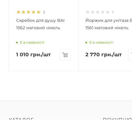
3
1
Скребок для душу BAI
Йоржик для унітаза 
1562 матовий нікель
1561 матовий нікель
Є в наявності
Є в наявності
1 010
грн.
/шт
2 770
грн.
/шт
КАТАЛОГ
ПОКУПЦЮ
Меблі для ванної кімнати
Питання-в