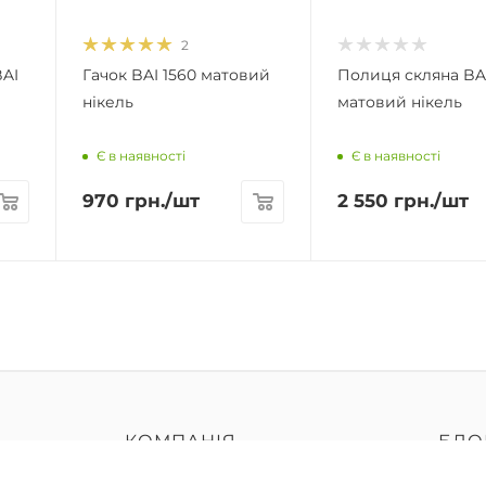
2
BAI
Гачок BAI 1560 матовий
Полиця скляна BAI
нікель
матовий нікель
Є в наявності
Є в наявності
970
грн.
/шт
2 550
грн.
/шт
КОМПАНІЯ
БЛО
ідповідь
Про нас
На я