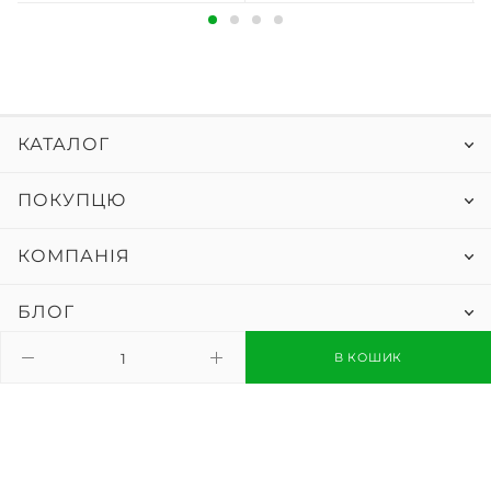
КАТАЛОГ
ПОКУПЦЮ
КОМПАНІЯ
БЛОГ
0 800 33 11 09
В КОШИК
безкоштовно
068 33 11 099
sales@megabai.com.ua