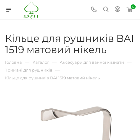
0
Кільце для рушників BAI
1519 матовий нікель
—
—
—
Головна
Каталог
Аксесуари для ванної кімнати
—
Тримачі для рушників
Кільце для рушників BAI 1519 матовий нікель