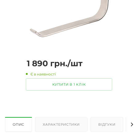
1 890
грн.
/шт
Є в наявності
КУПИТИ В 1 КЛІК
ОПИС
ХАРАКТЕРИСТИКИ
ВІДГУКИ
Д