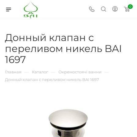
0
Донный клапан с
переливом никель BAI
1697
—
—
—
Главная
Каталог
Окремостоячі ванни
Донный клапан с переливом никель BAI 1697