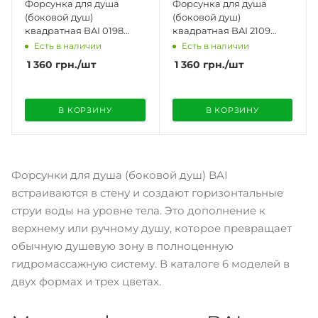
Форсунка для душа
Форсунка для душа
(боковой душ)
(боковой душ)
квадратная BAI 0198
квадратная BAI 2109
полированный хром
матовый черный
Есть в наличии
Есть в наличии
1 360
грн.
/шт
1 360
грн.
/шт
В КОРЗИНУ
В КОРЗИНУ
Форсунки для душа (боковой душ) BAI
встраиваются в стену и создают горизонтальные
струи воды на уровне тела. Это дополнение к
верхнему или ручному душу, которое превращает
обычную душевую зону в полноценную
гидромассажную систему. В каталоге 6 моделей в
двух формах и трех цветах.