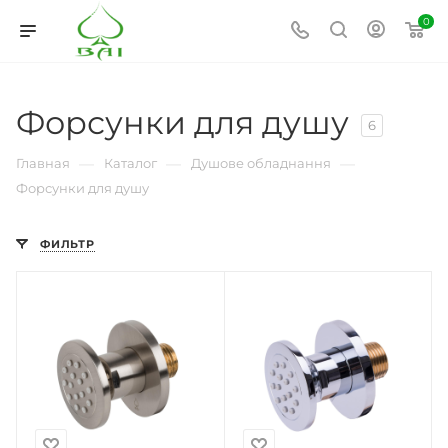
0
Форсунки для душу
6
—
—
—
Главная
Каталог
Душове обладнання
Форсунки для душу
ФИЛЬТР