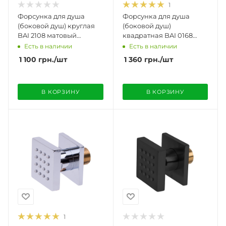
1
Форсунка для душа
Форсунка для душа
(боковой душ) круглая
(боковой душ)
BAI 2108 матовый
квадратная BAI 0168
черный
матовый никель
Есть в наличии
Есть в наличии
1 100
грн.
/шт
1 360
грн.
/шт
В КОРЗИНУ
В КОРЗИНУ
1