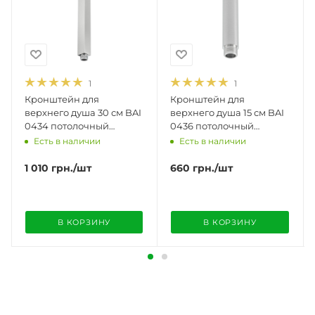
1
1
Кронштейн для
Кронштейн для
верхнего душа 30 см BAI
верхнего душа 15 см BAI
0434 потолочный
0436 потолочный
квадратный матовый
круглый матовый
Есть в наличии
Есть в наличии
никель
никель
1 010
грн.
/шт
660
грн.
/шт
В КОРЗИНУ
В КОРЗИНУ