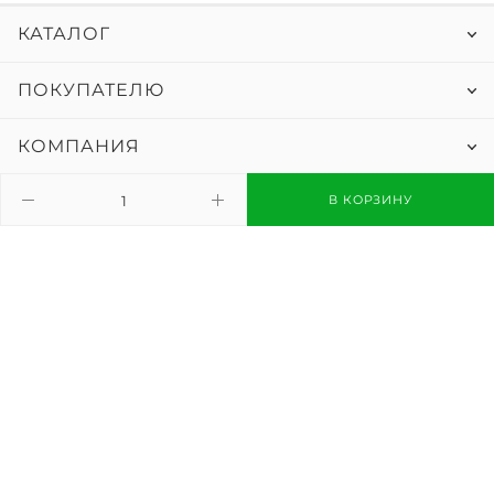
КАТАЛОГ
ПОКУПАТЕЛЮ
КОМПАНИЯ
БЛОГ
В КОРЗИНУ
0 800 33 11 09
бесплатно
068 33 11 099
sales@megabai.com.ua
г. Киев
бул. Вацлава Гавела 4