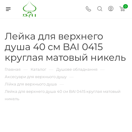
0
Лейка для верхнего
душа 40 см BAI 0415
круглая матовый никель
—
—
—
Главная
Каталог
Душове обладнання
—
Аксесуари для верхнього душу
—
Лійка для верхнього душа
Лейка для верхнего душа 40 см BAI 0415 круглая матовый
никель